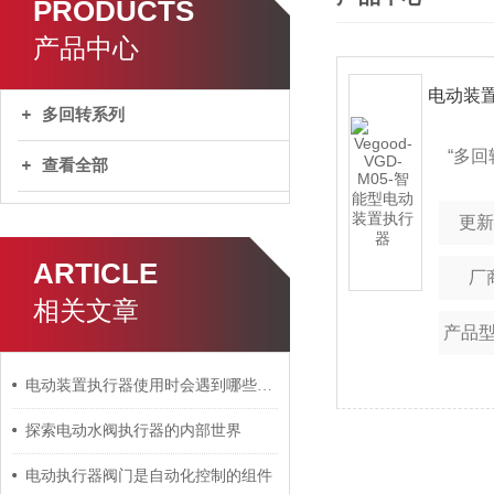
PRODUCTS
产品中心
电动装
多回转系列
“多
查看全部
器，
更
门实
ARTICLE
厂
控制
相关文章
产品
执行
可靠、
电动装置执行器使用时会遇到哪些问题
小、
探索电动水阀执行器的内部世界
电动执行器阀门是自动化控制的组件