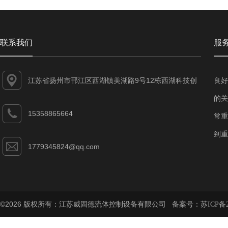
联系我们
服
江苏省扬州市邗江区西湖镇美湖路9号12栋西湖科技创
良好
业园
的关
15358865664
常重
到重
1779345824@qq.com
©2026 版权所有：江苏威固德流体控制设备有限公司 备案号：
苏ICP备2