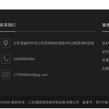
联系我们
服
江苏省扬州市邗江区西湖镇美湖路9号12栋西湖科技创
良好
业园
的关
15358865664
常重
到重
1779345824@qq.com
©2026 版权所有：江苏威固德流体控制设备有限公司 备案号：
苏ICP备2