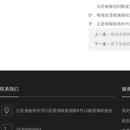
从经验驱动到数据支
护，每项改进措施都在
学，正是智能制造时代
上一条：
电动水阀
下一条：
基于实践
联系我们
服
江苏省扬州市邗江区西湖镇美湖路9号12栋西湖科技创
良好
业园
的关
15358865664