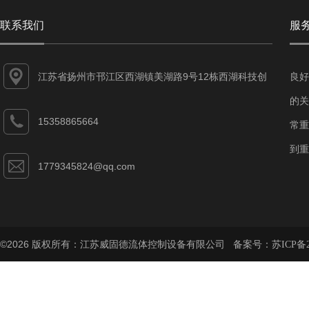
联系我们
服
江苏省扬州市邗江区西湖镇美湖路9号12栋西湖科技创
良好
业园
的关
15358865664
常重
到重
1779345824@qq.com
©2026 版权所有：江苏威固德流体控制设备有限公司 备案号：
苏ICP备2