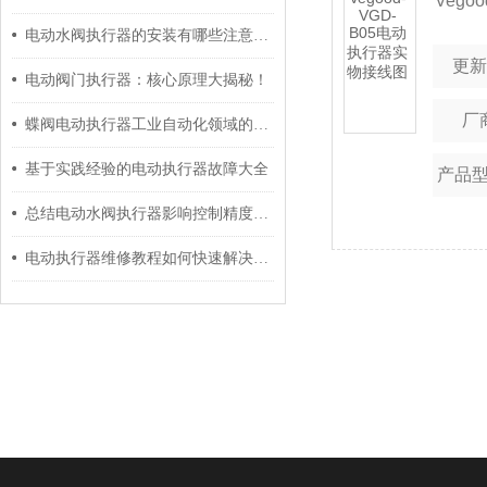
Veg
统、
电动水阀执行器的安装有哪些注意事项
执行
更
用
电动阀门执行器：核心原理大揭秘！
启、
厂
蝶阀电动执行器工业自动化领域的灵巧舞者
动设
基于实践经验的电动执行器故障大全
产品
接线
总结电动水阀执行器影响控制精度的原因以及解决方法
功能
电动执行器维修教程如何快速解决常见故障
系统
使用