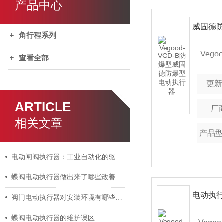
产品中心
角行程系列
Vego
查看全部
型，
更
优点
ARTICLE
厂
箱，
相关文章
产品
行器
闭、
电动闸阀执行器：工业自动化的驱动力
备，
蝶阀电动执行器做出来了哪些改善
图本
阀门电动执行器对安装环境有哪些要求呢？
全、
蝶阀电动执行器的维护误区