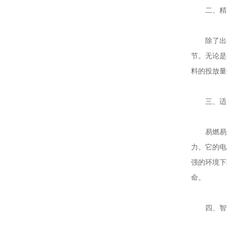
二、精准
除了出色
节。无论是
料的投放量
三、适应
易燃易爆
力。它的电
强的环境下
命。
四、智能