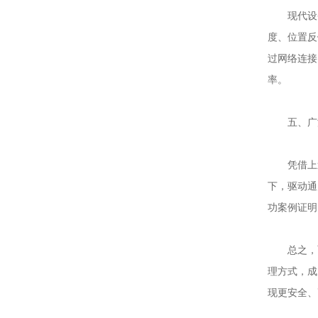
现代设备
度、位置反
过网络连接
率。
五、广泛
凭借上述
下，驱动通
功案例证明
总之，面
理方式，成
现更安全、