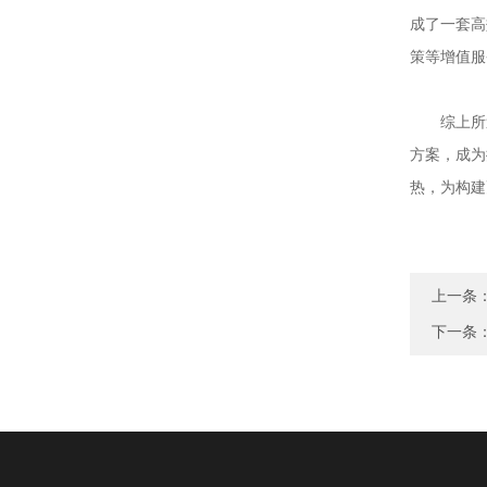
成了一套高
策等增值服
综上所述
方案，成为
热，为构建
上一条
下一条