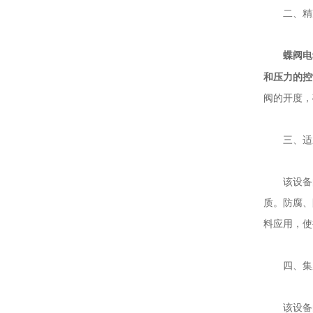
二、精准
蝶阀电
和压力的控
阀的开度，
三、适应
该设备的
质。防腐、
料应用，使
四、集成
该设备的发