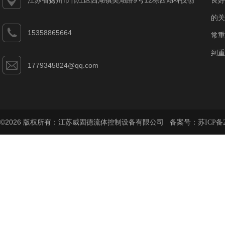
江苏省扬州市邗江区西湖镇美湖路9号12栋西湖科技创
良好
业园
的关
15358865664
常重
到重
1779345824@qq.com
©2026 版权所有：江苏威固德流体控制设备有限公司 备案号：
苏ICP备2