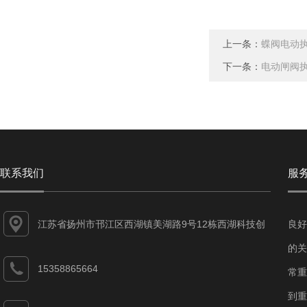
上一条：
蝶阀电动
下一条：
电动闸阀
联系我们
服
江苏省扬州市邗江区西湖镇美湖路9号12栋西湖科技创
良好
业园
的关
15358865664
常重
到重