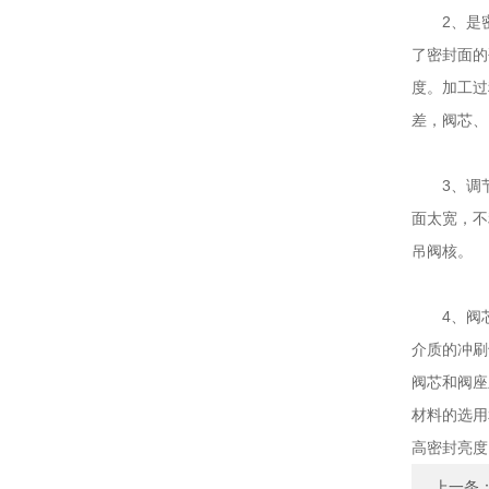
2、是密
了密封面的
度。加工过
差，阀芯、
3、调节
面太宽，不
吊阀核。
4、阀芯
介质的冲刷
阀芯和阀座
材料的选用
高密封亮度
上一条