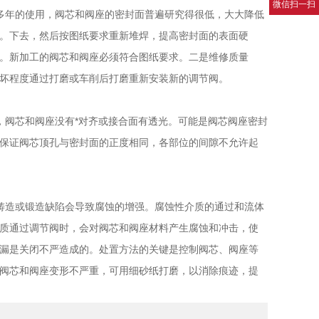
微信扫一扫
年的使用，阀芯和阀座的密封面普遍研究得很低，大大降低
。下去，然后按图纸要求重新堆焊，提高密封面的表面硬
。新加工的阀芯和阀座必须符合图纸要求。二是维修质量
坏程度通过打磨或车削后打磨重新安装新的调节阀。
阀芯和阀座没有*对齐或接合面有透光。可能是阀芯阀座密封
保证阀芯顶孔与密封面的正度相同，各部位的间隙不允许起
造或锻造缺陷会导致腐蚀的增强。腐蚀性介质的通过和流体
质通过调节阀时，会对阀芯和阀座材料产生腐蚀和冲击，使
漏是关闭不严造成的。处置方法的关键是控制阀芯、阀座等
阀芯和阀座变形不严重，可用细砂纸打磨，以消除痕迹，提