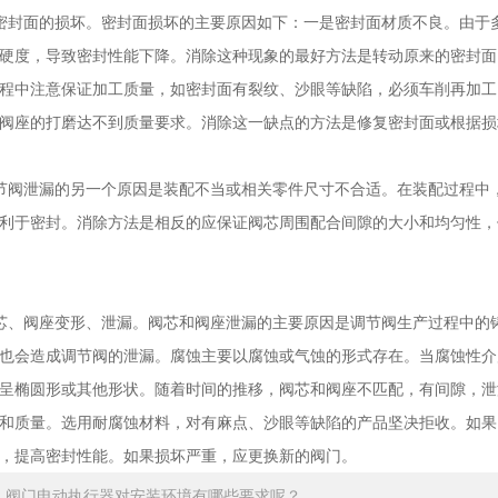
封面的损坏。密封面损坏的主要原因如下：一是密封面材质不良。由于多
硬度，导致密封性能下降。消除这种现象的最好方法是转动原来的密封面
程中注意保证加工质量，如密封面有裂纹、沙眼等缺陷，必须车削再加工
阀座的打磨达不到质量要求。消除这一缺点的方法是修复密封面或根据损
阀泄漏的另一个原因是装配不当或相关零件尺寸不合适。在装配过程中，
利于密封。消除方法是相反的应保证阀芯周围配合间隙的大小和均匀性，
、阀座变形、泄漏。阀芯和阀座泄漏的主要原因是调节阀生产过程中的铸
也会造成调节阀的泄漏。腐蚀主要以腐蚀或气蚀的形式存在。当腐蚀性介
呈椭圆形或其他形状。随着时间的推移，阀芯和阀座不匹配，有间隙，泄
和质量。选用耐腐蚀材料，对有麻点、沙眼等缺陷的产品坚决拒收。如果
，提高密封性能。如果损坏严重，应更换新的阀门。
：
阀门电动执行器对安装环境有哪些要求呢？